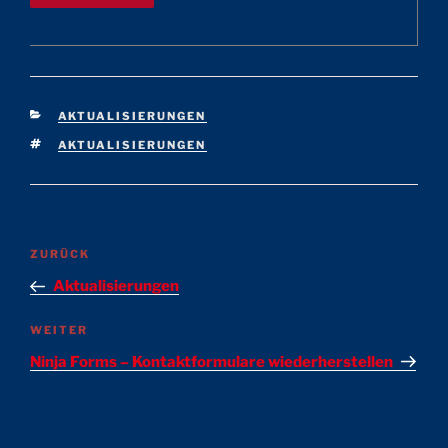
KATEGORIEN
AKTUALISIERUNGEN
SCHLAGWÖRTER
AKTUALISIERUNGEN
Beitragsnavigation
Vorheriger
ZURÜCK
Beitrag
Aktualisierungen
Nächster
WEITER
Beitrag
Ninja Forms – Kontaktformulare wiederherstellen